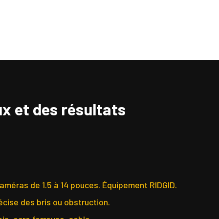
x et des résultats
caméras de 1.5 à 14 pouces. Équipement RIDGID.
écise des bris ou obstruction.
is, ocre ferreuse, sable.