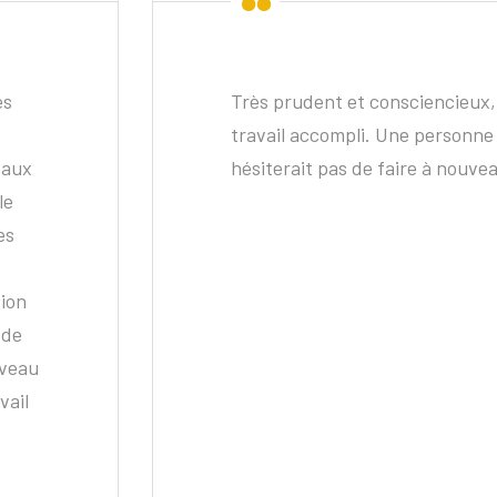
es
Très prudent et consciencieux, 
travail accompli. Une personne
vaux
hésiterait pas de faire à nouvea
le
es
tion
 de
uveau
vail