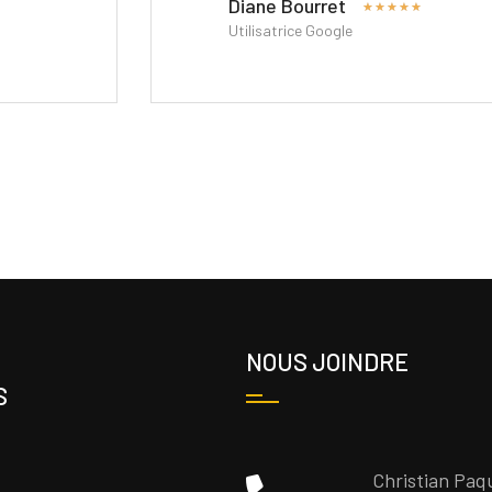
Diane Bourret
★
★
★
★
★
Utilisatrice Google
NOUS JOINDRE
S
Christian Paq