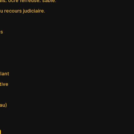
 recours judiciaire.
is
llant
tive
au)