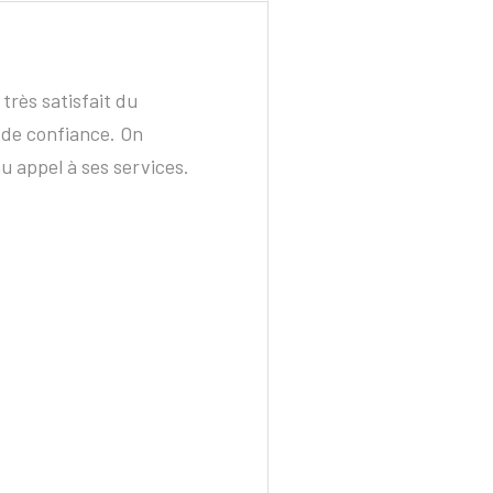
très satisfait du
Christian Pa
 de confiance. On
très généreux
u appel à ses services.
métier et fait
recommande f
et répond cl
explications d
matériaux à u