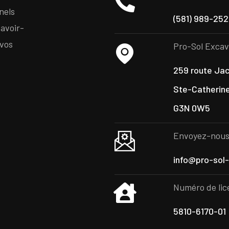
nels
(581) 989-25
savoir-
 vos
Pro-Sol Excav
259 route Jac
Ste-Catherin
G3N 0W5
Envoyez-nous 
info@pro-sol
Numéro de li
5810-6170-01