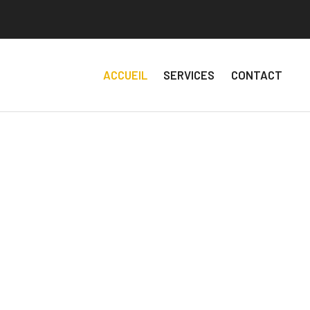
ACCUEIL
SERVICES
CONTACT
let de machineries et
ors pairs en excavation.