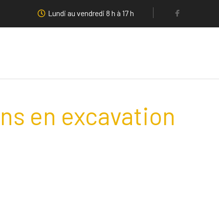
Lundi au vendredi 8 h à 17 h
ins en excavation
pe qui dispose d’un parc comp
rent un service et un travail h